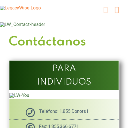
Skip
to
content
Contáctanos
PARA
INDIVIDUOS
Teléfono: 1.855.Donors1
Fax: 1.855.366.6771