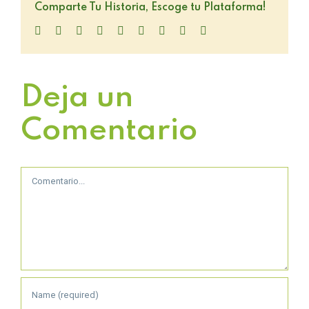
Comparte Tu Historia, Escoge tu Plataforma!
Facebook
Twitter
LinkedIn
Reddit
WhatsApp
Tumblr
Pinterest
Vk
Email
Deja un
Comentario
Comment