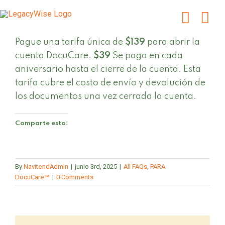
Skip
to
content
Pague una tarifa única de
$139
para abrir la
cuenta DocuCare.
$39
Se paga en cada
aniversario hasta el cierre de la cuenta. Esta
tarifa cubre el costo de envío y devolución de
los documentos una vez cerrada la cuenta.
Comparte esto:
By
NavitendAdmin
|
junio 3rd, 2025
|
All FAQs
,
PARA
DocuCare℠
|
0 Comments